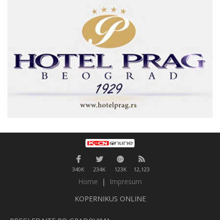
340K
234K
123K
12,123
Home
|
Impresum
KOPERNIKUS ONLINE