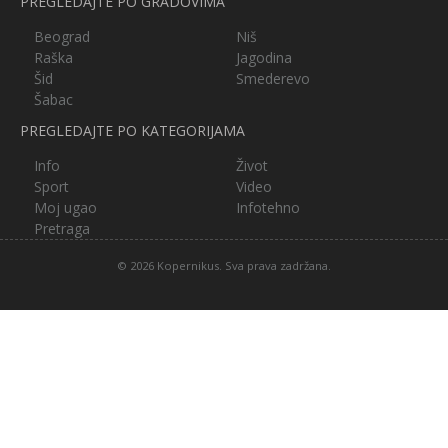
PREGLEDAJTE PO GRADOVIMA
Beograd
Niš
Raška
Jagodina
Šid
Smederevo
Šabac
PREGLEDAJTE PO KATEGORIJAMA
Info
Život
Sport
Video
Moj ugao
Infotehno
Pretraga
© 2026 Kopernikus. Sva prava zadržana.