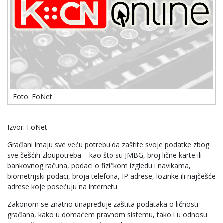
Foto: FoNet
Izvor: FoNet
Građani imaju sve veću potrebu da zaštite svoje podatke zbog
sve češćih zloupotreba – kao što su JMBG, broj lične karte ili
bankovnog računa, podaci o fizičkom izgledu i navikama,
biometrijski podaci, broja telefona, IP adrese, lozinke ili najčešće
adrese koje posećuju na internetu.
Zakonom se znatno unapređuje zaštita podataka o ličnosti
građana, kako u domaćem pravnom sistemu, tako i u odnosu