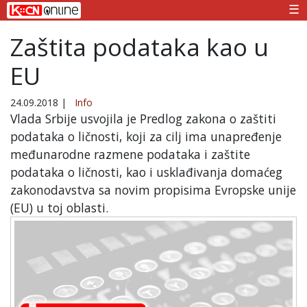
☰
Zaštita podataka kao u
EU
24.09.2018
|
Info
Vlada Srbije usvojila je Predlog zakona o zaštiti
podataka o ličnosti, koji za cilj ima unapređenje
međunarodne razmene podataka i zaštite
podataka o ličnosti, kao i usklađivanja domaćeg
zakonodavstva sa novim propisima Evropske unije
(EU) u toj oblasti.