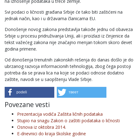
na iznošenje podataka u treće zemlje.
Svi podaci o ličnosti građana Srbije će tako biti zaštićeni na
jednak način, kao i u državama članicama EU.
Donošenje novog zakona predstavlja takođe jednu od obaveza
Srbije u procesu pridruživanja Uniji, ali i proizlazi iz činjenice da
tekst važećeg zakona nije značajno menjan tokom skoro devet
godina primene.
Od donošenja trenutnih zakonskih rešenja do danas došlo je do
ubrzanog razvoja informacionih tehnologija, zbog čega postoji
potreba da se prava lica na koje se podaci odnose dodatno
zaštite, navodi se u saopštenju Vlade Srbije.
podeli
твеет
Povezane vesti
Prezentacija vodiča Zaštita ličnih podataka
Stupio na snagu Zakon o zaštiti podataka o ličnosti
Osnova iz oktobra 2014.
E-dnevnici do kraja školske godine