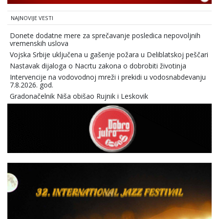
NAJNOVIJE VESTI
Donete dodatne mere za sprečavanje posledica nepovoljnih
vremenskih uslova
Vojska Srbije uključena u gašenje požara u Deliblatskoj peščari
Nastavak dijaloga o Nacrtu zakona o dobrobiti životinja
Intervencije na vodovodnoj mreži i prekidi u vodosnabdevanju
7.8.2026. god.
Gradonačelnik Niša obišao Rujnik i Leskovik