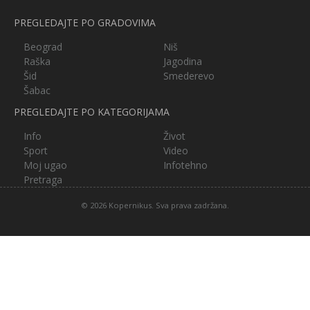
PREGLEDAJTE PO GRADOVIMA
Beograd
Niš
Raška
Jagodina
Šid
Smederevo
Šabac
PREGLEDAJTE PO KATEGORIJAMA
Info
Život
Sport
Video
Moj ugao
Infotehno
Pretraga
© 2026 Kopernikus. Sva prava zadržana.