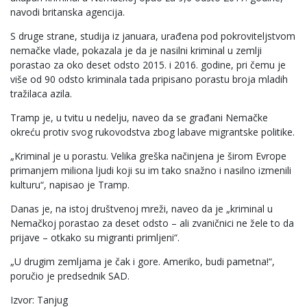
navodi britanska agencija.
S druge strane, studija iz januara, urađena pod pokroviteljstvom
nemačke vlade, pokazala je da je nasilni kriminal u zemlji
porastao za oko deset odsto 2015. i 2016. godine, pri čemu je
više od 90 odsto kriminala tada pripisano porastu broja mladih
tražilaca azila.
Tramp je, u tvitu u nedelju, naveo da se građani Nemačke
okreću protiv svog rukovodstva zbog labave migrantske politike.
„Kriminal je u porastu. Velika greška načinjena je širom Evrope
primanjem miliona ljudi koji su im tako snažno i nasilno izmenili
kulturu“, napisao je Tramp.
Danas je, na istoj društvenoj mreži, naveo da je „kriminal u
Nemačkoj porastao za deset odsto – ali zvaničnici ne žele to da
prijave – otkako su migranti primljeni“.
„U drugim zemljama je čak i gore. Ameriko, budi pametna!“,
poručio je predsednik SAD.
Izvor: Tanjug