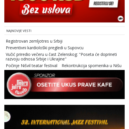
NAJNOVIJE VESTI
Registrovan zemljotres u Srbiji
Preventivni kardiološki pregledi u Supovcu
Vučić priredio večeru u čast Zelenskog: "Poseta će doprineti
razvoju odnosa Srbije i Ukrajine"
Počinje Nišvil teatar festival
Rekontrukcija spomenika u Nišu