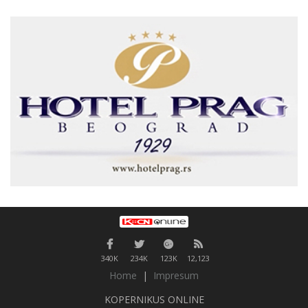
340K
234K
123K
12,123
Home
|
Impresum
KOPERNIKUS ONLINE