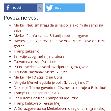
podeli
твеет
0
Povezane vesti
Merkel: Neki smatraju da je najbolje ako misle samo na
sebe
Merkel: Radiću sve da Britanija dobije dogovor
Bavarska, najgori rezultat saveznika Merekelove od 1950.
godine
Tramp zakasnio
Sankcije zbog mešanja u izbore
Zatvorena misija Palestine
Putin i Merkelova vodili ozbiljan i dug razgovor
U subotu sastanak Merkel – Putin
Merkel: NATO štiti i Crnu Goru
"Angela Merkel izgubila je politički uticaj i moć"
Dok je je Tramp govorio o CIA, nestalo struje u Beloj kući
Tramp: EU je neprijatelj SAD
Sadik Kan: Optužbe Trampa su apsurdne
Tramp kritikovao Terezu Mej
Vučić razgovarao sa Merkelovom o regionu i migrantskoj