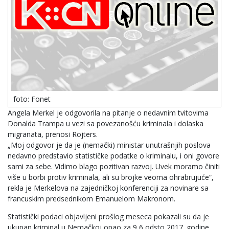
foto: Fonet
Angela Merkel je odgovorila na pitanje o nedavnim tvitovima
Donalda Trampa u vezi sa povezanošću kriminala i dolaska
migranata, prenosi Rojters.
„Moj odgovor je da je (nemački) ministar unutrašnjih poslova
nedavno predstavio statističke podatke o kriminalu, i oni govore
sami za sebe. Vidimo blago pozitivan razvoj. Uvek moramo činiti
više u borbi protiv kriminala, ali su brojke veoma ohrabrujuće“,
rekla je Merkelova na zajedničkoj konferenciji za novinare sa
francuskim predsednikom Emanuelom Makronom.
Statistički podaci objavljeni prošlog meseca pokazali su da je
ukupan kriminal u Nemačkoj opao za 9,6 odsto 2017. godine,