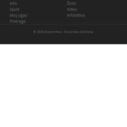
Info
Život
Sport
Video
Moj ugao
Infotehno
Pretraga
© 2026 Kopernikus. Sva prava zadržana.