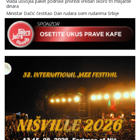
Vlada usvojila paket podrške privredi vredan skoro tri milijarde
dinara
Ministar Dačić čestitao Dan rudara svim rudarima Srbije