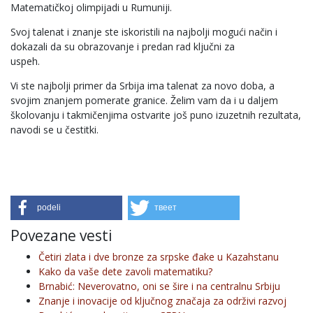
Matematičkoj olimpijadi u Rumuniji.
Svoj talenat i znanje ste iskoristili na najbolji mogući način i
dokazali da su obrazovanje i predan rad ključni za
uspeh.
Vi ste najbolji primer da Srbija ima talenat za novo doba, a
svojim znanjem pomerate granice. Želim vam da i u daljem
školovanju i takmičenjima ostvarite još puno izuzetnih rezultata,
navodi se u čestitki.
podeli
твеет
Povezane vesti
Četiri zlata i dve bronze za srpske đake u Kazahstanu
Kako da vaše dete zavoli matematiku?
Brnabić: Neverovatno, oni se šire i na centralnu Srbiju
Znanje i inovacije od ključnog značaja za održivi razvoj