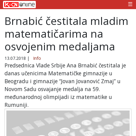
☰
Brnabić čestitala mladim
matematičarima na
osvojenim medaljama
13.07.2018
|
Info
Predsednica Vlade Srbije Ana Brnabić čestitala je
danas učenicima Matematičke gimnazije u
Beogradu i gimnazije “Jovan Jovanović Zmaj” u
Novom Sadu osvajanje medalja na 59.
međunarodnoj olimpijadi iz matematike u
Rumuniji.