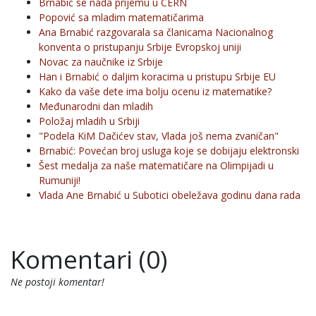
Brnabić se nada prijemu u CERN
Popović sa mladim matematičarima
Ana Brnabić razgovarala sa članicama Nacionalnog
konventa o pristupanju Srbije Evropskoj uniji
Novac za naučnike iz Srbije
Han i Brnabić o daljim koracima u pristupu Srbije EU
Kako da vaše dete ima bolju ocenu iz matematike?
Međunarodni dan mladih
Položaj mladih u Srbiji
"Podela KiM Dačićev stav, Vlada još nema zvaničan"
Brnabić: Povećan broj usluga koje se dobijaju elektronski
Šest medalja za naše matematičare na Olimpijadi u
Rumuniji!
Vlada Ane Brnabić u Subotici obeležava godinu dana rada
Komentari (0)
Ne postoji komentar!