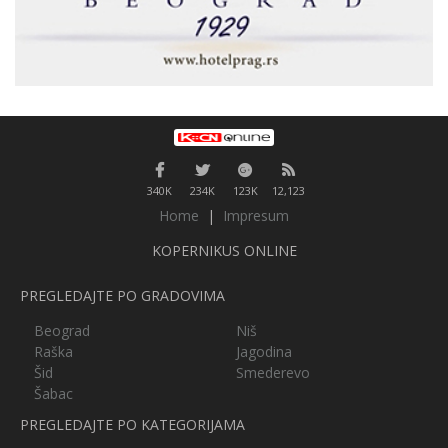
340K
234K
123K
12,123
Home
|
Impresum
KOPERNIKUS ONLINE
PREGLEDAJTE PO GRADOVIMA
Beograd
Niš
Raška
Jagodina
Šid
Smederevo
Šabac
PREGLEDAJTE PO KATEGORIJAMA