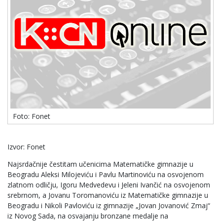
Foto: Fonet
Izvor: Fonet
Najsrdačnije čestitam učenicima Matematičke gimnazije u
Beogradu Aleksi Milojeviću i Pavlu Martinoviću na osvojenom
zlatnom odličju, Igoru Medvedevu i Jeleni Ivančić na osvojenom
srebrnom, a Jovanu Toromanoviću iz Matematičke gimnazije u
Beogradu i Nikoli Pavloviću iz gimnazije „Jovan Jovanović Zmaj“
iz Novog Sada, na osvajanju bronzane medalje na