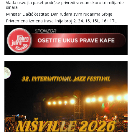
Vlada usvojila paket podrške privredi vredan skoro tri milijarde
dinara
Ministar Dačić čestitao Dan rudara svim rudarima Srbije
Privremena izmena trasa linija broj 2, 34, 15, 15L, 16 i 17L