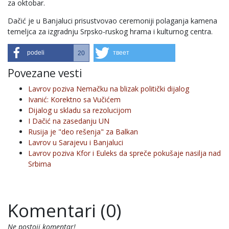
za oktobar.
Dačić je u Banjaluci prisustvovao ceremoniji polaganja kamena
temeljca za izgradnju Srpsko-ruskog hrama i kulturnog centra.
podeli
твеет
20
Povezane vesti
Lavrov poziva Nemačku na blizak politički dijalog
Ivanić: Korektno sa Vučićem
Dijalog u skladu sa rezolucijom
I Dačić na zasedanju UN
Rusija je "deo rešenja" za Balkan
Lavrov u Sarajevu i Banjaluci
Lavrov poziva Kfor i Euleks da spreče pokušaje nasilja nad
Srbima
Komentari (0)
Ne postoji komentar!