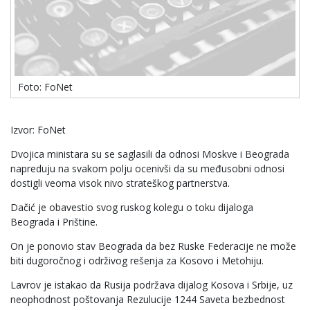
Foto: FoNet
Izvor: FoNet
Dvojica ministara su se saglasili da odnosi Moskve i Beograda
napreduju na svakom polju ocenivši da su međusobni odnosi
dostigli veoma visok nivo strateškog partnerstva.
Dačić je obavestio svog ruskog kolegu o toku dijaloga
Beograda i Prištine.
On je ponovio stav Beograda da bez Ruske Federacije ne može
biti dugoročnog i održivog rešenja za Kosovo i Metohiju.
Lavrov je istakao da Rusija podržava dijalog Kosova i Srbije, uz
neophodnost poštovanja Rezulucije 1244 Saveta bezbednost