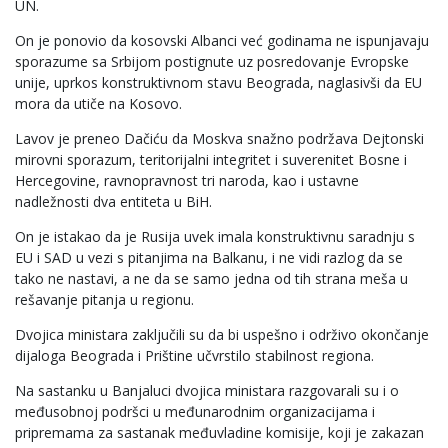
UN.
On je ponovio da kosovski Albanci već godinama ne ispunjavaju
sporazume sa Srbijom postignute uz posredovanje Evropske
unije, uprkos konstruktivnom stavu Beograda, naglasivši da EU
mora da utiče na Kosovo.
Lavov je preneo Dačiću da Moskva snažno podržava Dejtonski
mirovni sporazum, teritorijalni integritet i suverenitet Bosne i
Hercegovine, ravnopravnost tri naroda, kao i ustavne
nadležnosti dva entiteta u BiH.
On je istakao da je Rusija uvek imala konstruktivnu saradnju s
EU i SAD u vezi s pitanjima na Balkanu, i ne vidi razlog da se
tako ne nastavi, a ne da se samo jedna od tih strana meša u
rešavanje pitanja u regionu.
Dvojica ministara zaključili su da bi uspešno i održivo okončanje
dijaloga Beograda i Prištine učvrstilo stabilnost regiona.
Na sastanku u Banjaluci dvojica ministara razgovarali su i o
međusobnoj podršci u međunarodnim organizacijama i
pripremama za sastanak međuvladine komisije, koji je zakazan