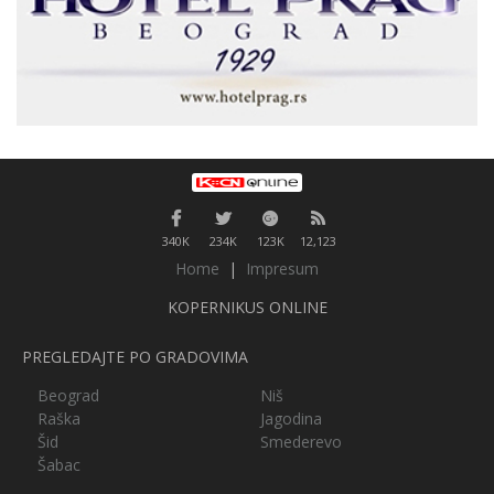
340K
234K
123K
12,123
Home
|
Impresum
KOPERNIKUS ONLINE
PREGLEDAJTE PO GRADOVIMA
Beograd
Niš
Raška
Jagodina
Šid
Smederevo
Šabac