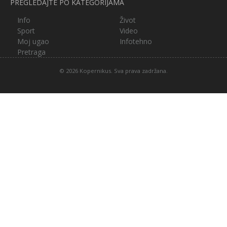
PREGLEDAJTE PO KATEGORIJAMA
Info
Život
Sport
Video
Moj ugao
Infotehno
Pretraga
© 2026 Kopernikus. Sva prava zadržana.