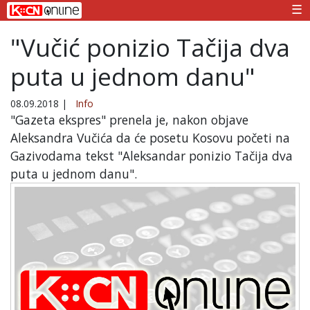
☰
"Vučić ponizio Tačija dva
puta u jednom danu"
08.09.2018
|
Info
"Gazeta ekspres" prenela je, nakon objave
Aleksandra Vučića da će posetu Kosovu početi na
Gazivodama tekst "Aleksandar ponizio Tačija dva
puta u jednom danu".