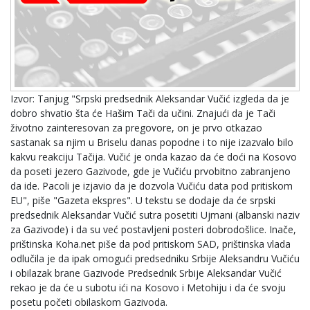
Izvor: Tanjug "Srpski predsednik Aleksandar Vučić izgleda da je
dobro shvatio šta će Hašim Tači da učini. Znajući da je Tači
životno zainteresovan za pregovore, on je prvo otkazao
sastanak sa njim u Briselu danas popodne i to nije izazvalo bilo
kakvu reakciju Tačija. Vučić je onda kazao da će doći na Kosovo
da poseti jezero Gazivode, gde je Vučiću prvobitno zabranjeno
da ide. Pacoli je izjavio da je dozvola Vučiću data pod pritiskom
EU", piše "Gazeta ekspres". U tekstu se dodaje da će srpski
predsednik Aleksandar Vučić sutra posetiti Ujmani (albanski naziv
za Gazivode) i da su već postavljeni posteri dobrodošlice. Inače,
prištinska Koha.net piše da pod pritiskom SAD, prištinska vlada
odlučila je da ipak omogući predsedniku Srbije Aleksandru Vučiću
i obilazak brane Gazivode Predsednik Srbije Aleksandar Vučić
rekao je da će u subotu ići na Kosovo i Metohiju i da će svoju
posetu početi obilaskom Gazivoda.