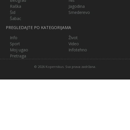
Beograd
Niš
Raška
Jagodina
Šid
Smederevo
Šabac
PREGLEDAJTE PO KATEGORIJAMA
Info
Život
Sport
Video
Moj ugao
Infotehno
Pretraga
© 2026 Kopernikus. Sva prava zadržana.