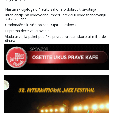
NAJNOVIJE VESTI
Nastavak dijaloga o Nacrtu zakona o dobrobiti životinja
Intervencije na vodovodnoj mreži i prekidi u vodosnabdevanju
7.8.2026. god.
Gradonačelnik Niša obišao Rujnik i Leskovik
Priprema dece za letovanje
Vlada usvojila paket podrške privredi vredan skoro tri milijarde
dinara