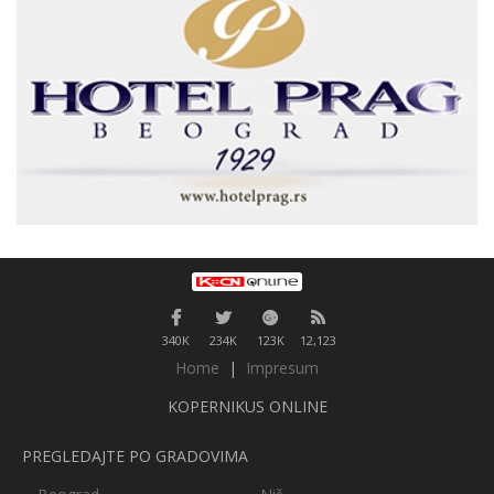
340K
234K
123K
12,123
Home
|
Impresum
KOPERNIKUS ONLINE
PREGLEDAJTE PO GRADOVIMA