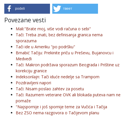
podeli
твеет
Povezane vesti
Mali:"Brate moj, više vodi računa o sebi"
Tači: Treba znati, bez definisanja granica nema
sporazuma
Tači ide u Ameriku "po podršku"
Brnabić Tačiju: Prekinite priču u Preševu, Bujanovcu i
Medveđi
Tači: Makron podržava sporazum Beograda i Prištine uz
korekciju granice
Indeksonlajn: Tači iduće nedelje sa Trampom
Pozdravljeni napori
Tači: Nisam poslao zahtev za posetu
Tači: Razumem veterane OVK ali blokada puteva nam ne
pomaže
"Najspornije i još spornije teme za Vučića i Tačija
Bez ZSO nema razgovora o Tačijevom planu