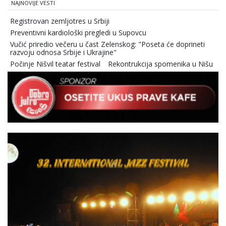
NAJNOVIJE VESTI
Registrovan zemljotres u Srbiji
Preventivni kardiološki pregledi u Supovcu
Vučić priredio večeru u čast Zelenskog: "Poseta će doprineti
razvoju odnosa Srbije i Ukrajine"
Počinje Nišvil teatar festival
Rekontrukcija spomenika u Nišu