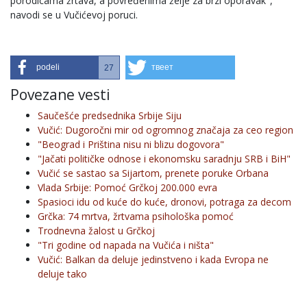
porodicama žrtava, a povređenima želje za brzi oporavak",
navodi se u Vučićevoj poruci.
podeli
твеет
27
Povezane vesti
Saučešće predsednika Srbije Siju
Vučić: Dugoročni mir od ogromnog značaja za ceo region
"Beograd i Priština nisu ni blizu dogovora"
"Jačati političke odnose i ekonomsku saradnju SRB i BiH"
Vučić se sastao sa Sijartom, prenete poruke Orbana
Vlada Srbije: Pomoć Grčkoj 200.000 evra
Spasioci idu od kuće do kuće, dronovi, potraga za decom
Grčka: 74 mrtva, žrtvama psihološka pomoć
Trodnevna žalost u Grčkoj
"Tri godine od napada na Vučića i ništa"
Vučić: Balkan da deluje jedinstveno i kada Evropa ne
deluje tako