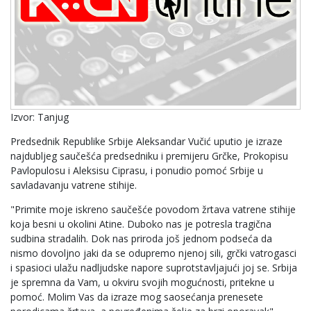
Izvor: Tanjug
Predsednik Republike Srbije Aleksandar Vučić uputio je izraze
najdubljeg saučešća predsedniku i premijeru Grčke, Prokopisu
Pavlopulosu i Aleksisu Ciprasu, i ponudio pomoć Srbije u
savladavanju vatrene stihije.
"Primite moje iskreno saučešće povodom žrtava vatrene stihije
koja besni u okolini Atine. Duboko nas je potresla tragična
sudbina stradalih. Dok nas priroda još jednom podseća da
nismo dovoljno jaki da se odupremo njenoj sili, grčki vatrogasci
i spasioci ulažu nadljudske napore suprotstavljajući joj se. Srbija
je spremna da Vam, u okviru svojih mogućnosti, pritekne u
pomoć. Molim Vas da izraze mog saosećanja prenesete