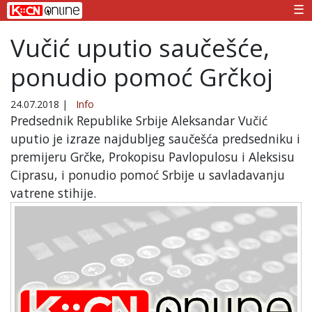
☰
Vučić uputio saučešće,
ponudio pomoć Grčkoj
24.07.2018
|
Info
Predsednik Republike Srbije Aleksandar Vučić
uputio je izraze najdubljeg saučešća predsedniku i
premijeru Grčke, Prokopisu Pavlopulosu i Aleksisu
Ciprasu, i ponudio pomoć Srbije u savladavanju
vatrene stihije.