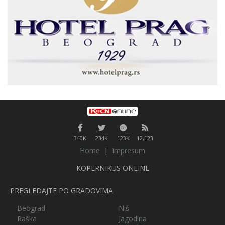
340K
234K
123K
12,123
Home
|
Impresum
KOPERNIKUS ONLINE
PREGLEDAJTE PO GRADOVIMA
Beograd
Niš
Raška
Jagodina