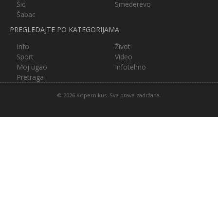
Šid
Smederevo
Šabac
PREGLEDAJTE PO KATEGORIJAMA
Info
Život
Sport
Video
Moj ugao
Infotehno
Pretraga
© 2026 Kopernikus. Sva prava zadržana.