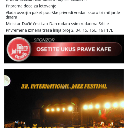
Priprema dece za letovanje
Vlada usvojila paket podrške privredi vredan skoro tri milijarde
dinara
Ministar Dačić čestitao Dan rudara svim rudarima Srbije
Privremena izmena trasa linija broj 2, 34, 15, 15L, 16 i 17L