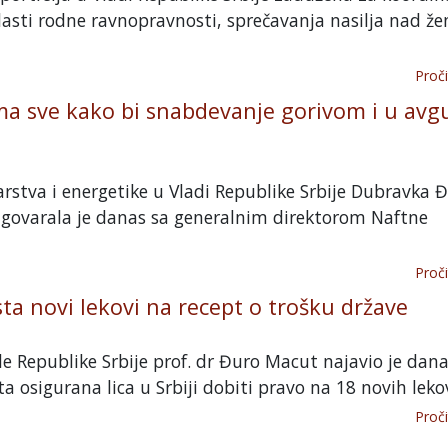
lasti rodne ravnopravnosti, sprečavanja nasilja nad 
Proči
ma sve kako bi snabdevanje gorivom i u avg
rstva i energetike u Vladi Republike Srbije Dubravka 
govarala je danas sa generalnim direktorom Naftne
Proči
ta novi lekovi na recept o trošku države
e Republike Srbije prof. dr Đuro Macut najavio je dan
a osigurana lica u Srbiji dobiti pravo na 18 novih lekov
Proči