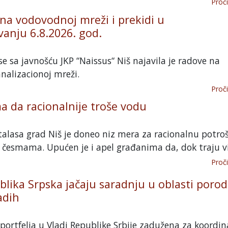
Proči
 na vodovodnoj mreži i prekidi u
anju 6.8.2026. god.
e sa javnošću JKP “Naissus“ Niš najavila je radove na
nalizacionoj mreži.
Proči
ma da racionalnije troše vodu
alasa grad Niš je doneo niz mera za racionalnu potro
česmama. Upućen je i apel građanima da, dok traju vis
Proči
ublika Srpska jačaju saradnju u oblasti poro
adih
portfelja u Vladi Republike Srbije zadužena za koordin