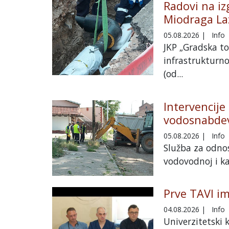
Radovi na iz
Miodraga La
05.08.2026
|
Info
JKP „Gradska to
infrastrukturno
(od...
Intervencije
vodosnabdev
05.08.2026
|
Info
Služba za odnos
vodovodnoj i ka
Prve TAVI im
04.08.2026
|
Info
Univerzitetski 