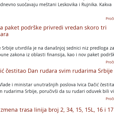
odnevno suočavaju meštani Leskovika i Rujnika. Kakva
Proči
la paket podrške privredi vredan skoro tri
nara
 Srbije utvrdila je na današnjoj sednici niz predloga 
une zakona iz oblasti finansija, kao i nov paket podrške
Proči
ić čestitao Dan rudara svim rudarima Srbije
lade i ministar unutrašnjih poslova Ivica Dačić čestita
 rudarima Srbije, poručivši da su rudari oduvek bili viš
Proči
mena trasa linija broj 2, 34, 15, 15L, 16 i 17