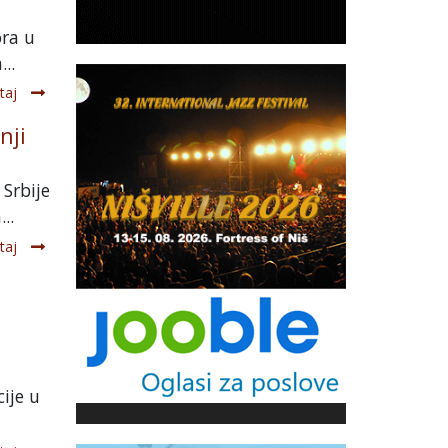
ora u
..
taj
nji
Srbije
..
taj
ije u