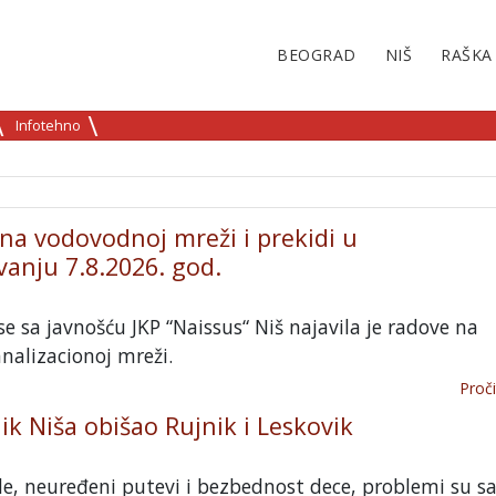
BEOGRAD
NIŠ
RAŠKA
Infotehno
 na vodovodnoj mreži i prekidi u
anju 7.8.2026. god.
e sa javnošću JKP “Naissus“ Niš najavila je radove na
nalizacionoj mreži.
Proči
k Niša obišao Rujnik i Leskovik
e, neuređeni putevi i bezbednost dece, problemi su s