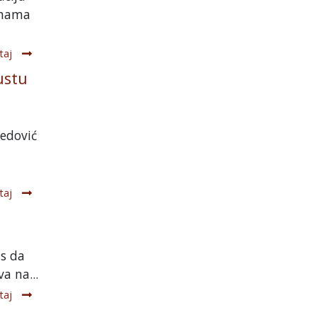
ženama
taj
ustu
Đedović
taj
as da
a na...
taj