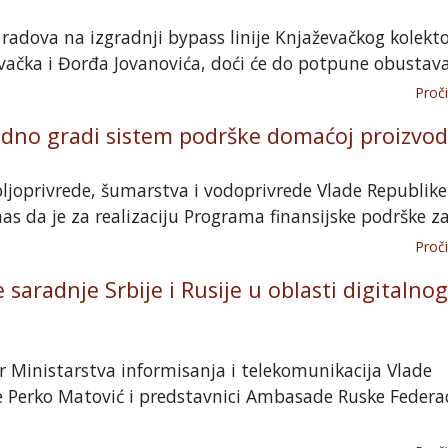
radova na izgradnji bypass linije Knjaževačkog kolekt
ačka i Đorđa Jovanovića, doći će do potpune obustava.
Proči
edno gradi sistem podrške domaćoj proizvod
ljoprivrede, šumarstva i vodoprivrede Vlade Republike 
as da je za realizaciju Programa finansijske podrške za.
Proči
saradnje Srbije i Rusije u oblasti digitalnog
r Ministarstva informisanja i telekomunikacija Vlade
e Perko Matović i predstavnici Ambasade Ruske Federac