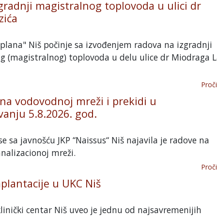
gradnji magistralnog toplovoda u ulici dr
zića
plana" Niš počinje sa izvođenjem radova na izgradnji
g (magistralnog) toplovoda u delu ulice dr Miodraga L
Proči
 na vodovodnoj mreži i prekidi u
anju 5.8.2026. god.
e sa javnošću JKP “Naissus“ Niš najavila je radove na
nalizacionoj mreži.
Proči
plantacije u UKC Niš
klinički centar Niš uveo je jednu od najsavremenijih