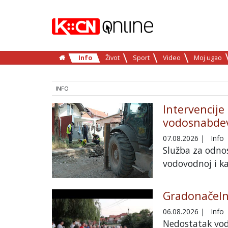
Info
Život
Sport
Video
Moj ugao
INFO
Intervencije
vodosnabdev
07.08.2026
|
Info
Služba za odnos
vodovodnoj i ka
Gradonačelni
06.08.2026
|
Info
Nedostatak vod