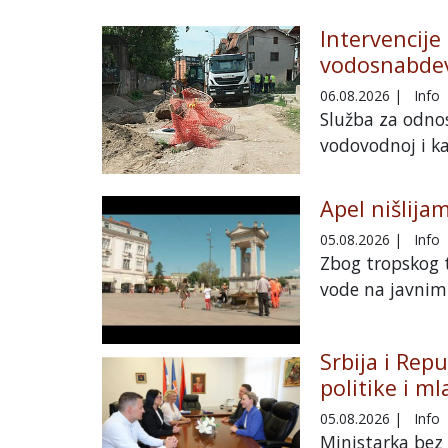
Intervencije
vodosnabdev
06.08.2026
|
Info
Služba za odnos
vodovodnoj i ka
Apel nišlija
05.08.2026
|
Info
Zbog tropskog t
vode na javnim 
Srbija i Rep
politike i ml
05.08.2026
|
Info
Ministarka bez 