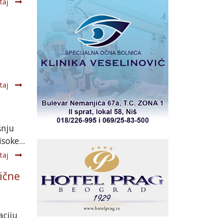
taj
taj
šnju
oke...
taj
dične
aciju