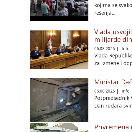
kojima se svak
rešenja...
Vlada usvoji
milijarde di
06.08.2026
|
Info
Vlada Republike
za izmene i dop
Ministar Dač
06.08.2026
|
Info
Potpredsednik V
Dan rudara svim
Privremena iz