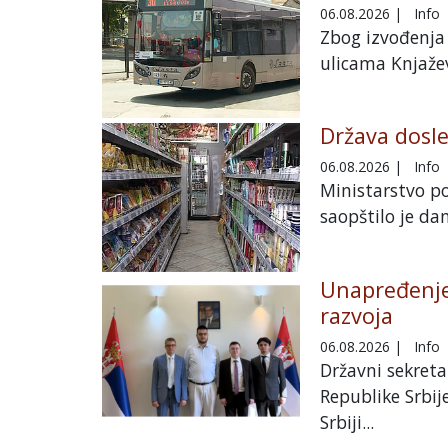
06.08.2026
|
Info
Zbog izvođenja 
ulicama Knjažev
Država dosl
06.08.2026
|
Info
Ministarstvo po
saopštilo je dan
Unapređenje 
razvoja
06.08.2026
|
Info
Državni sekreta
Republike Srbij
Srbiji...