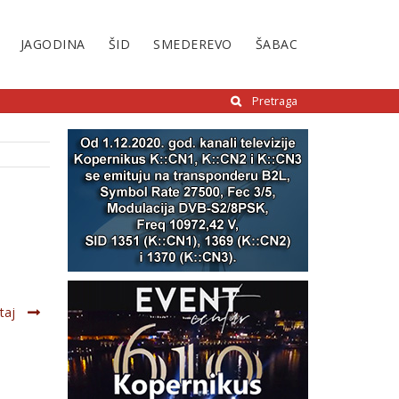
JAGODINA
ŠID
SMEDEREVO
ŠABAC
Pretraga
taj
a