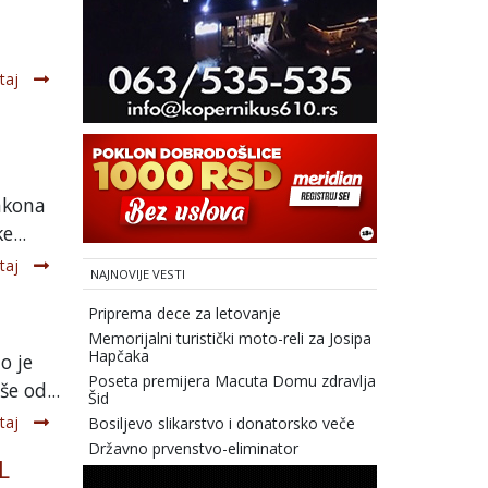
taj
zakona
...
taj
NAJNOVIJE VESTI
Priprema dece za letovanje
Memorijalni turistički moto-reli za Josipa
Hapčaka
o je
Poseta premijera Macuta Domu zdravlja
e od...
Šid
taj
Bosiljevo slikarstvo i donatorsko veče
Državno prvenstvo-eliminator
L